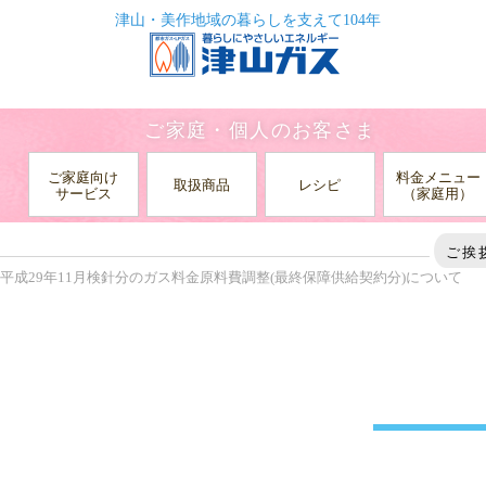
津山・美作地域の暮らしを支えて104年
ご家庭・個人のお客さま
ご家庭向け
料金メニュー
取扱商品
レシピ
サービス
（家庭用）
HOME
お知らせ
最終保障供給契約における原料費調整
ご挨
平成29年11月検針分のガス料金原料費調整(最終保障供給契約分)について